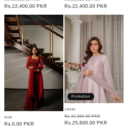
habituel
Rs.22,400.00 PKR
promotionnel
habituel
Rs.22,400.00 PKR
promotionn
Promotion
ZAHRA
Prix
Prix
Rs.32,000.00 PKR
RUBI
habituel
Rs.25,600.00 PKR
promotionn
Prix
Rs.0.00 PKR