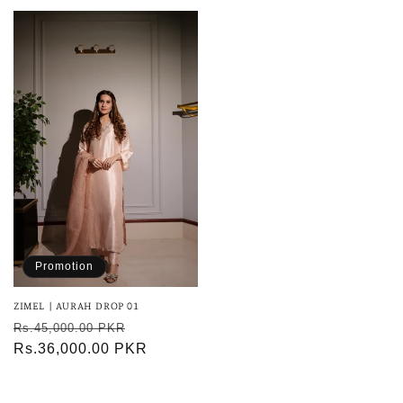
habituel
Promotion
ZIMEL | AURAH DROP 01
Prix
Prix
Rs.45,000.00 PKR
habituel
Rs.36,000.00 PKR
promotionnel