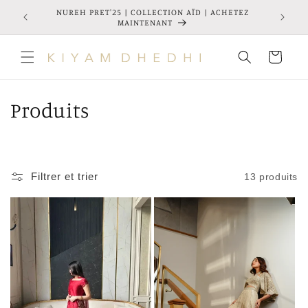
et
tez-nous
NUREH PRET'25 | COLLECTION AÏD | ACHETEZ
Robes de
passer
MAINTENANT
au
contenu
Panier
C
Produits
o
l
Filtrer et trier
13 produits
l
e
c
t
i